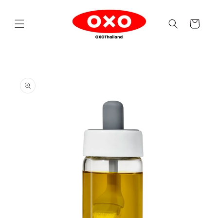
Skip to
content
Cart
Skip to
product
information