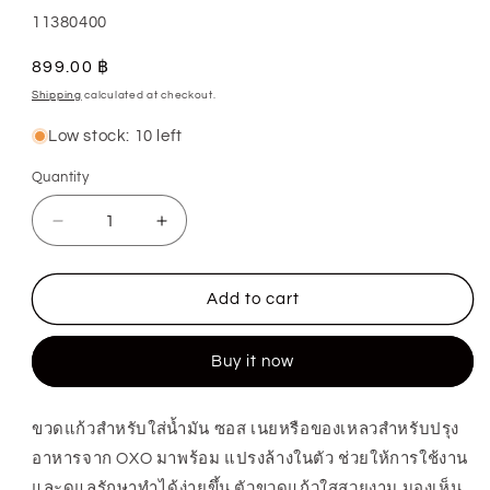
SKU:
11380400
Regular
899.00 ฿
price
Shipping
calculated at checkout.
Low stock: 10 left
Quantity
Quantity
Decrease
Increase
quantity
quantity
for
for
Add to cart
ขวด
ขวด
แก้ว
แก้ว
Buy it now
ใส่
ใส่
น้ำมัน
น้ำมัน
พร้อม
พร้อม
ขวดแก้วสำหรับใส่น้ำมัน ซอส เนยหรือของเหลวสำหรับปรุง
อาหารจาก OXO มาพร้อม แปรงล้างในตัว ช่วยให้การใช้งาน
แปรง
แปรง
I
I
และดูแลรักษาทำได้ง่ายขึ้น ตัวขวดแก้วใสสวยงาม มองเห็น