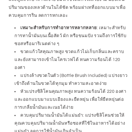
OXO
OXO
ปริมาณของเหลวด้านในได้ชัด พร้อมฝาเทที่ออกแบบมาเพื่อ
Glass
Glass
ควบคุมการริน ลดการหกเลอะ
Oil
Oil
Bottle
Bottle
เหมาะสำหรับการทำอาหารหลากหลาย
:
เหมาะสำหรับ
and
and
การทาน้ำมันบนเนื้อสัตว์ ผัก หรือขนมปัง รวมถึงการใช้กับ
Brush
Brush
ซอสหรือมาริเนดต่าง ๆ
ขวดแก้วใสคุณภาพสูง ขวดแก้วไม่เก็บกลิ่นและคราบ
และยังสามารถเข้าไมโครเวฟได้ ทนความร้อนได้ 120
องศา
แปรงล้างขวดในตัว (Bottle Brush Included) แปรงยาว
เข้าถึงด้านในขวดได้ทุกมุม ทำความสะอาดง่าย
หัวแปรงซิลิโคนคุณภาพสูง ทนความร้อนได้ 220 องศา
และออกแบบมาแบบเอียงและยืดหยุ่น เพื่อให้ยืดหยุ่นต่อ
การเกลี่ยน้ำมันและเนยได้ง่าย
ควบคุมปริมาณน้ำมันได้แม่นยำ: แปรงซิลิโคนช่วยให้
คุณควบคุมปริมาณน้ำมันหรือซอสที่ใช้ในอาหารได้อย่าง
แม่นยำ ลดการใช้น้ำมันเกินจำเป็น