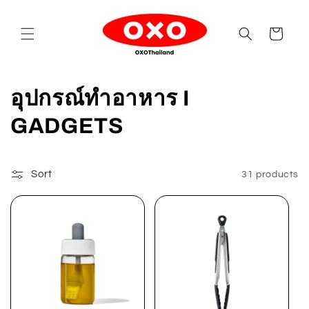
Skip to
content
Cart
C
อุปกรณ์ทำอาหาร I
o
GADGETS
l
l
Sort
31 products
e
c
t
i