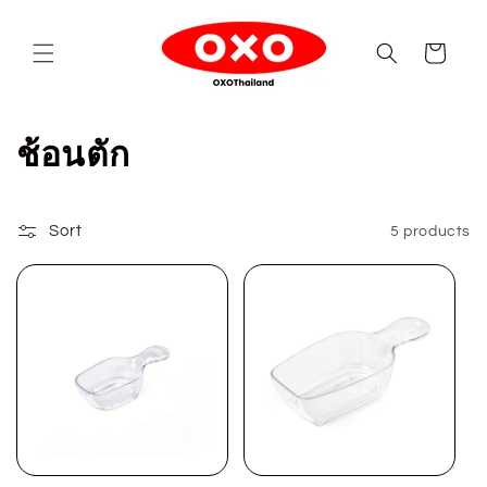
Skip to
content
Cart
C
ช้อนตัก
o
l
Sort
5 products
l
e
c
t
i