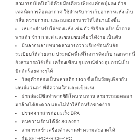
สามารถเปิดปิดได้ด้วยมือเดียว เพียงแค่กดปุ่มลง ด้วย
ล่อง
ล่อง
เทคนิคการล็อคอากาศ ใช้สำหรับการเก็บอาหารแห้ง เก็บ
ข้าวสาร
ข้าวสาร
กลิ่น ความกรอบ และถนอมอาหารให้ได้นานยิ่งขึ้น
4
4
ชิ้น
ชิ้น
เหมาะสำหรับใส่ของแห้ง เช่น ถั่ว ซีเรียล แป้ง น้ำตาล
พาสต้า ข้าว กาแฟ และขนมขบเคี้ยวได้ง่าย เป็นต้น
(ไม่มี
(ไม่มี
มีหลากหลายขนาดสามารถวางเรียงซ้อนกันจัด
กล่อง)
กล่อง)
ระเบียบให้สวยงาม ประหยัดพื้นที่ในการจัดเก็บ นอกจากนี้
I
I
OXO
OXO
ยังสามารถใช้เก็บ เครื่องเขียน อุปกรณ์ช่าง อุปกรณ์เย็บ
Pop
Pop
ปักถักร้อยต่างๆได้
Rice
Rice
วัสดุตัวกล่องเป็นพลาสติก titan ซึ่งเป็นวัสดุเดียวกับ
4
4
Pc
Pc
เลนส์แว่นตา ที่มีความใส และแข็งแรง
(no
(no
ฝากล่องมีซีลทำจากซิลิโคน ทนทาน สามารถถอดออก
Box)
Box)
มาล้างได้สะดวก และไม่ทำให้ยืดหรือขาดง่าย
ปราศจากสารก่อมะเร็ง BPA
ทนความร้อนได้ถึง 80 องศา
สามารถเข้าเครื่องล้างจานทำความสะอาดได้
รุ่น
SET-POP-RICE-4PC