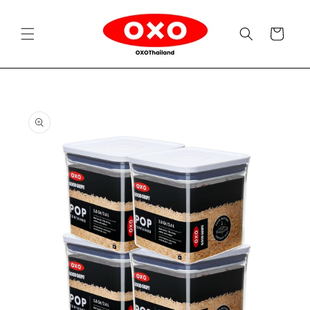
Skip to
content
Cart
Skip to
product
information