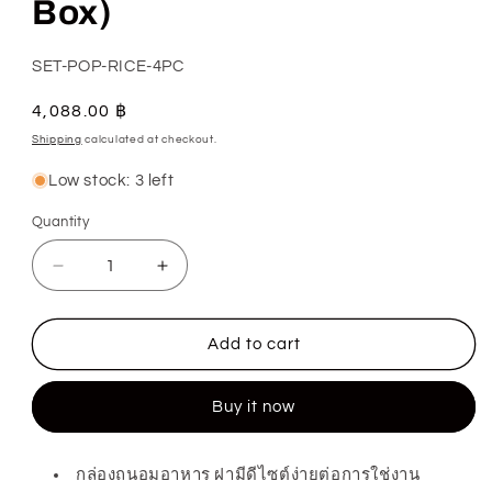
Box)
SKU:
SET-POP-RICE-4PC
Regular
4,088.00 ฿
price
Shipping
calculated at checkout.
Low stock: 3 left
Quantity
Quantity
Decrease
Increase
quantity
quantity
for
for
Add to cart
กล่อง
กล่อง
ถนอม
ถนอม
Buy it now
อาหาร
อาหาร
เซ็
เซ็
ตก
ตก
กล่องถนอมอาหาร ฝามีดีไซต์ง่ายต่อการใช่งาน