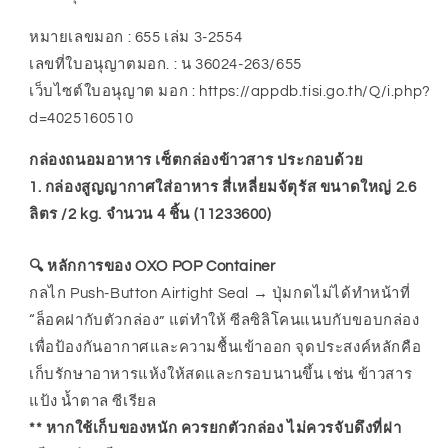
หมายเลขมอก : 655 เล่ม 3-2554
เลขที่ใบอนุญาตมอก. : น 36024-263/655
เว็บไซต์ใบอนุญาต มอก : https://appdb.tisi.go.th/Q/i.php?
d=4025160510
กล่องถนอมอาหาร เซ็ตกล่องข้าวสาร ประกอบด้วย
1. กล่องสูญญากาศใส่อาหาร สี่เหลี่ยมจัตุรัส ขนาดใหญ่ 2.6
ลิตร /2 kg. จำนวน 4 ชิ้น (11233600)
🔍 หลักการของ OXO POP Container
กลไก Push-Button Airtight Seal → ปุ่มกดไม่ได้ทำหน้าที่
“ล็อคฝากับตัวกล่อง” แต่ทำให้ ซีลซิลิโคนแนบกับขอบกล่อง
เพื่อป้องกันอากาศและความชื้นเข้าออก จุดประสงค์หลักคือ
เก็บรักษาอาหารแห้งให้สดและกรอบนานขึ้น เช่น ข้าวสาร
แป้ง น้ำตาล ซีเรียล
** หากใช้เก็บของหนัก ควรยกตัวกล่อง ไม่ควรจับดึงที่ฝา