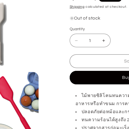
price
Shipping
calculated at checkout.
Out of stock
Quantity
Quantity
Decrease
Increase
quantity
quantity
for
for
So
ไม้
ไม้
พาย
พาย
Buy
ซิ
ซิ
ลิ
ลิ
โคน
โคน
ไม้พายซิลิโคนทนความ
อาหารหรือทำขนม การคน 
ขนาด
ขนาด
ปลอดภัยต่อหม้อและกร
ใหญ่
ใหญ่
3
3
ทนความร้อนได้สูงถึง 
ชิ้น
ชิ้น
ปราศจากสารก่อมะเร็