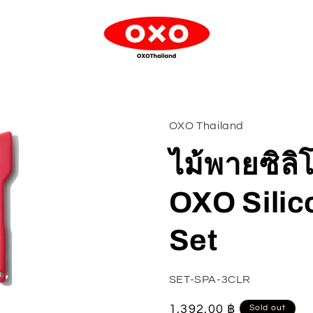
OXO Thailand
ไม้พายซิลิ
OXO Silic
Set
SKU:
SET-SPA-3CLR
Regular
1,392.00 ฿
Sold out