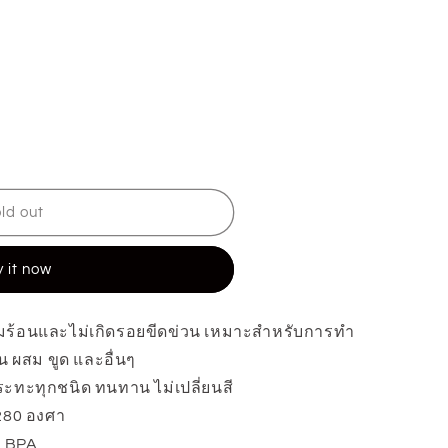
n
ld out
 it now
ร้อนและไม่เกิดรอยขีดข่วน เหมาะสำหรับการทำ
ผสม ขูด และอื่นๆ
ะทะทุกชนิด ทนทาน ไม่เปลี่ยนสี
280 องศา
ง BPA