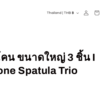
Log
C
Cart
Thailand | THB ฿
in
o
u
n
t
r
โคน ขนาดใหญ่ 3 ชิ้น I
y
/
one Spatula Trio
r
e
g
i
o